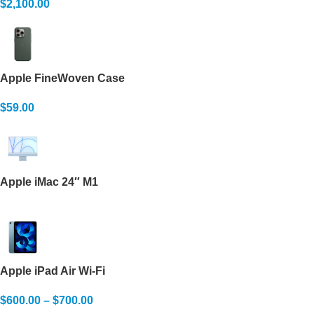
$
2,100.00
Apple FineWoven Case
$
59.00
Apple iMac 24
″
M1
Apple iPad Air Wi-Fi
$
600.00
–
$
700.00