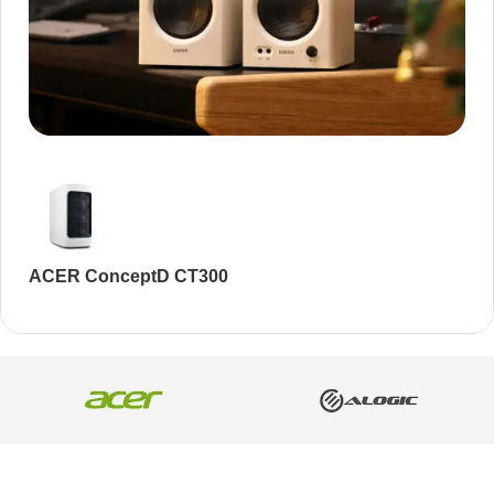
Audioengine A2+BT
Only today
, 25%
discount
今すぐ購入
ACER ConceptD CT300