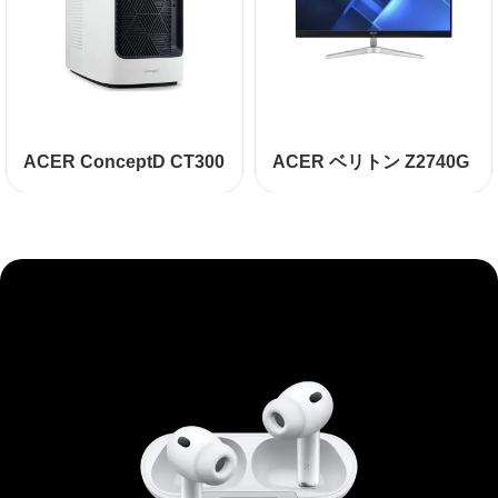
ACER ConceptD CT300
ACER ベリトン Z2740G