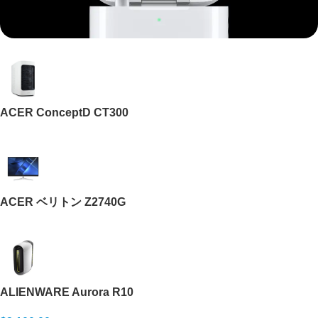
Mi Cordless Screwdriver
AirPods Pro
3
ACER ConceptD CT300
Shop Now
ACER ベリトン Z2740G
ALIENWARE Aurora R10