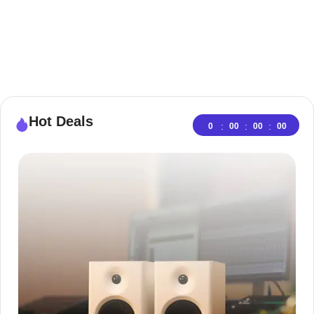
Hot Deals
:
:
:
0
00
00
00