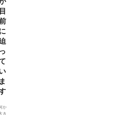
が
目
前
に
迫
っ
て
い
ま
す
何か
大き