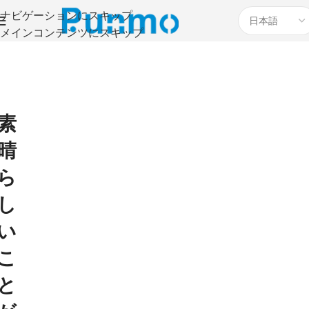
ナビゲーションにスキップ
メインコンテンツにスキップ
素
晴
ら
し
い
こ
と