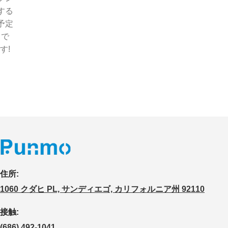
する
予定
で
す!
住所:
1060 クダヒ PL, サンディエゴ, カリフォルニア州 92110
接触:
(686) 492-1041