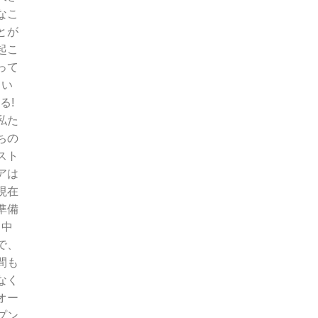
なこ
とが
起こ
って
い
る!
私た
ちの
スト
アは
現在
準備
中
で、
間も
なく
オー
プン