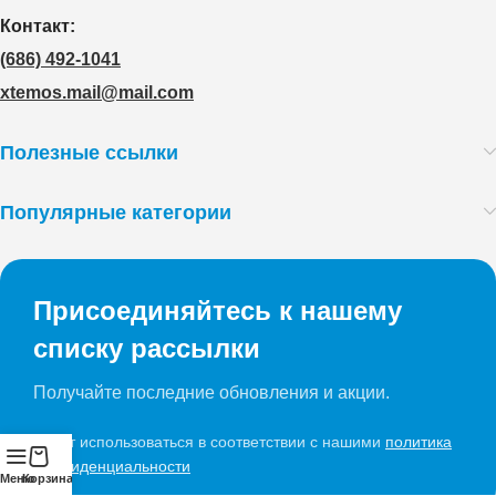
Контакт:
(686) 492-1041
xtemos.mail@mail.com
Полезные ссылки
Популярные категории
Присоединяйтесь к нашему
списку рассылки
Получайте последние обновления и акции.
Будет использоваться в соответствии с нашими
политика
конфиденциальности
Меню
Корзина