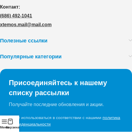
Контакт:
(686) 492-1041
xtemos.mail@mail.com
Полезные ссылки
Популярные категории
Присоединяйтесь к нашему
списку рассылки
Получайте последние обновления и акции.
Будет использоваться в соответствии с нашими
политика
конфиденциальности
Меню
Корзина